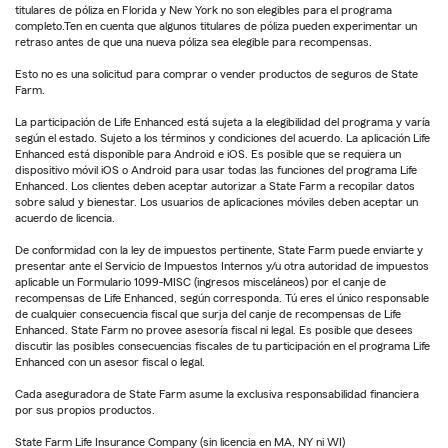
titulares de póliza en Florida y New York no son elegibles para el programa
completo.Ten en cuenta que algunos titulares de póliza pueden experimentar un
retraso antes de que una nueva póliza sea elegible para recompensas.
Esto no es una solicitud para comprar o vender productos de seguros de State
Farm.
La participación de Life Enhanced está sujeta a la elegibilidad del programa y varía
según el estado. Sujeto a los términos y condiciones del acuerdo. La aplicación Life
Enhanced está disponible para Android e iOS. Es posible que se requiera un
dispositivo móvil iOS o Android para usar todas las funciones del programa Life
Enhanced. Los clientes deben aceptar autorizar a State Farm a recopilar datos
sobre salud y bienestar. Los usuarios de aplicaciones móviles deben aceptar un
acuerdo de licencia.
De conformidad con la ley de impuestos pertinente, State Farm puede enviarte y
presentar ante el Servicio de Impuestos Internos y/u otra autoridad de impuestos
aplicable un Formulario 1099-MISC (ingresos misceláneos) por el canje de
recompensas de Life Enhanced, según corresponda. Tú eres el único responsable
de cualquier consecuencia fiscal que surja del canje de recompensas de Life
Enhanced. State Farm no provee asesoría fiscal ni legal. Es posible que desees
discutir las posibles consecuencias fiscales de tu participación en el programa Life
Enhanced con un asesor fiscal o legal.
Cada aseguradora de State Farm asume la exclusiva responsabilidad financiera
por sus propios productos.
State Farm Life Insurance Company (sin licencia en MA, NY ni WI)