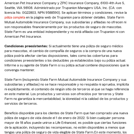
American Pet Insurance Company y ZPIC Insurance Company, 6100-4th Ave S,
Seattle, WA 98108. Administrado por Trupanion Managers USA, Inc. (CA: con
licencia No. 0G22803, NPN 9588590). Se aplican términos y condiciones, revise la
póliza completa
en la página web de Trupanion para obtener detalles. State Farm
Mutual Automobile Insurance Company, sus subsidiarias y afiliadas no ofrecen ni
son responsables financieramente por los productos de seguro de mascotas.
State Farm es una entidad independiente y no está afiliada con Trupanion ni con
American Pet Insurance.
Condiciones preexistentes:
Si actualmente tiene una póliza de seguro médico
para mascotas, el cambio de compañía de seguros o la compra de una nueva
póliza podría afectar ciertas disposiciones, tales como las coberturas para
condiciones preexistentes o los deducibles ya establecidos bajo su póliza actual.
Informe a su agente de State Farm si su póliza actual contiene disposiciones que le
convenga mantener.
State Farm (incluyendo State Farm Mutual Automobile Insurance Company y sus
subsidiarias y afiliadas) no se hace responsable y no respalda ni aprueba, implícita
ni explícitamente, el contenido de ningún sitio de terceros al que se haga referencia
en este material. Los productos y servicios son ofrecidos por terceros y State
Farm no garantiza la mercantabilidad, la idoneidad ni la calidad de los productos y
servicios de terceros.
Beneficio disponible para los clientes de State Farm que han comprado una nueva
póliza de seguro de vida desde el 1 de enero de 2022. Si bien cualquier persona
mayor de 18 años puede unirse a Life Enhanced, es posible que ciertas funciones
de la aplicación, incluyendo las recompensas, no estén disponibles a menos que
tengas una póliza de seguro de vida elegible de State Farm.En este momento, los