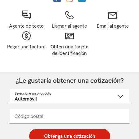
Agente de texto
Llamar al agente
Email al agente
Pagar una factura
Obtén una tarjeta
de identificación
¿Le gustaría obtener una cotización?
Seleccione un producto
Seleccione
un
nombre
de
producto
del
Código postal
Ingresa
Ingresa
_____
menú
un
un
desplegable
código
código
postal
postal
Obtenga una cotización
de
de