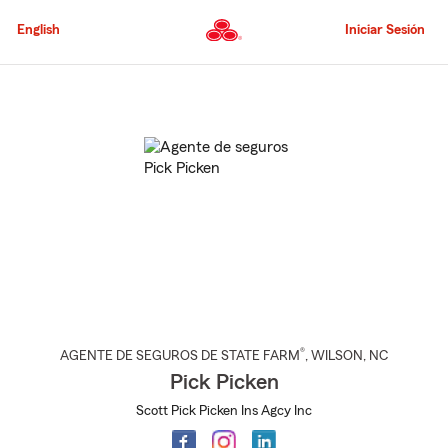
Pasar
al
English
Iniciar Sesión
contenido
principal
Comienzo
del
contenido
principal
®
AGENTE DE SEGUROS DE STATE FARM
,
WILSON
, NC
Pick Picken
Scott Pick Picken Ins Agcy Inc